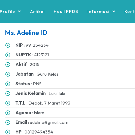
Profile
Artikel
Hasil PPDB
Informasi
Kont
Ms. Adeline ID
NIP
: 991254234
NUPTK
: 4123121
Aktif
: 2015
Jabatan
: Guru Kelas
Status
: PNS
Jenis Kelamin
: Laki-laki
T.T.L
: Depok, 7 Maret 1993
Agama
: Islam
Email
: adeline@gmail.com
HP
: 08129494354