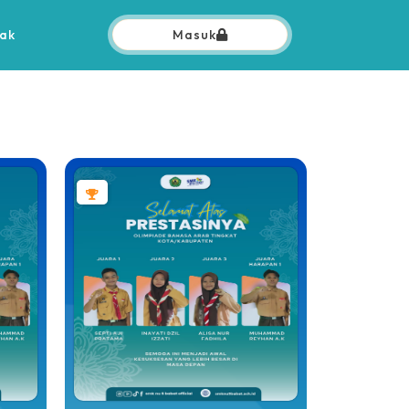
ak
Masuk