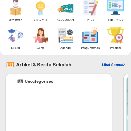
Sambutan
Visi & Misi
KELULUSAN
PPDB
Hasil PPDB
Ekskul
Guru
Agenda
Pengumuman
Prestasi
Artikel & Berita Sekolah
Lihat Semua
Uncategorized