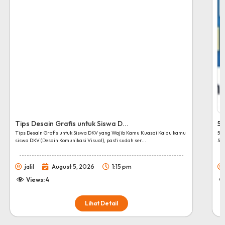
Tips Desain Grafis untuk Siswa D...
5 
Tips Desain Grafis untuk Siswa DKV yang Wajib Kamu Kuasai Kalau kamu
5 
siswa DKV (Desain Komunikasi Visual), pasti sudah ser...
Str
jalil
August 5, 2026
1:15 pm
Views:
4
Lihat Detail