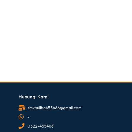
Hubungi Kami
smknuliba455466@gmail.com
-
0322-455466