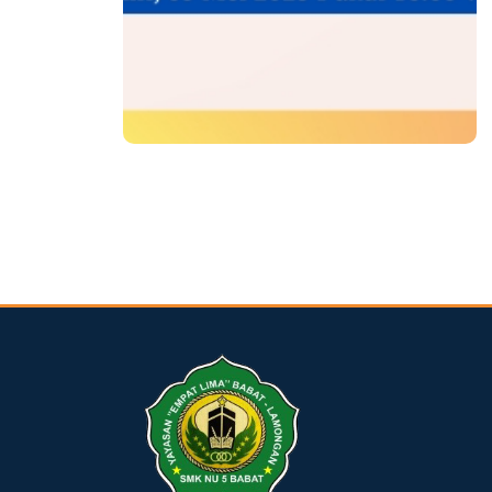
dibuat oleh rrdigital.id