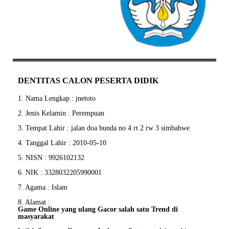
DENTITAS CALON PESERTA DIDIK
1. Nama Lengkap :
jnetoto
2. Jenis Kelamin : Perempuan
3. Tempat Lahir : jalan doa bunda no 4 rt 2 rw 3 simbabwe
4. Tanggal Lahir : 2010-05-10
5. NISN : 9926102132
6. NIK : 3328032205990001
7. Agama : Islam
8. Alamat :
Game Online yang ulang Gacor salah satu Trend di
masyarakat