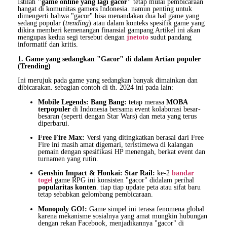
Istilah
"game online yang lagi gacor"
tetap mulai pembicaraan
hangat di komunitas gamers Indonesia. namun penting untuk
dimengerti bahwa "gacor" bisa menandakan dua hal game yang
sedang popular (
trending
) atau dalam konteks spesifik game yang
dikira memberi kemenangan finansial gampang Artikel ini akan
mengupas kedua segi tersebut dengan
jnetoto
sudut pandang
informatif dan kritis.
1. Game yang sedangkan "Gacor" di dalam Artian populer
(Trending)
Ini merujuk pada game yang sedangkan banyak dimainkan dan
dibicarakan. sebagian contoh di th. 2024 ini pada lain:
Mobile Legends: Bang Bang:
tetap merasa
MOBA
terpopuler
di Indonesia bersama event kolaborasi besar-
besaran (seperti dengan Star Wars) dan meta yang terus
diperbarui.
Free Fire Max:
Versi yang ditingkatkan berasal dari Free
Fire ini masih amat digemari, teristimewa di kalangan
pemain dengan spesifikasi HP menengah, berkat event dan
turnamen yang rutin.
Genshin Impact & Honkai: Star Rail:
ke-2
bandar
togel
game RPG ini konsisten "gacor" didalam perihal
popularitas konten
. tiap tiap update peta atau sifat baru
tetap sebabkan gelombang pembicaraan.
Monopoly GO!:
Game simpel ini terasa fenomena global
karena mekanisme sosialnya yang amat mungkin hubungan
dengan rekan Facebook, menjadikannya "gacor" di