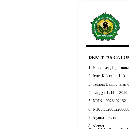
DENTITAS CALON
1. Nama Lengkap : non
2. Jenis Kelamin : Laki 
3. Tempat Lahir : jalan
4. Tanggal Lahir : 2010
5. NISN : 9926102132
6. NIK : 332803220599
7. Agama : Islam
8. Alamat :